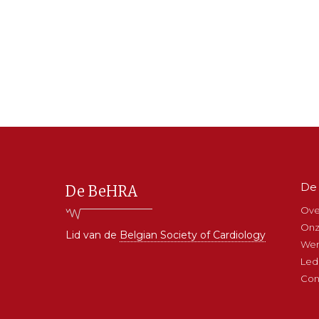
De 
Ma
De BeHRA
na
Ove
Onz
Lid van de
Belgian Society of Cardiology
Wer
Lede
Con