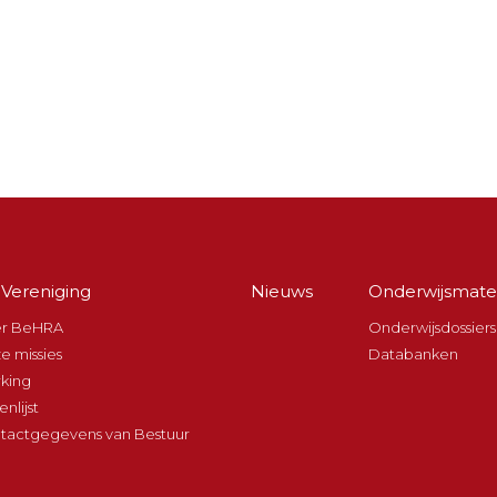
Vereniging
Nieuws
Onderwijsmater
in
vigation
r BeHRA
Onderwijsdossiers
e missies
Databanken
king
nlijst
tactgegevens van Bestuur